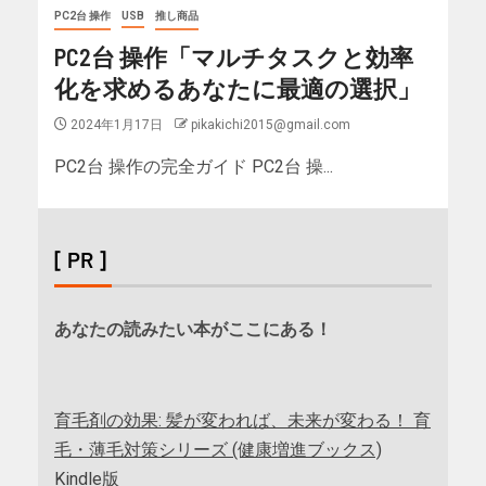
PC2台 操作
USB
推し商品
PC2台 操作「マルチタスクと効率
化を求めるあなたに最適の選択」
2024年1月17日
pikakichi2015@gmail.com
PC2台 操作の完全ガイド PC2台 操...
[ PR ]
あなたの読みたい本がここにある！
育毛剤の効果: 髪が変われば、未来が変わる！ 育
毛・薄毛対策シリーズ (健康増進ブックス)
Kindle版