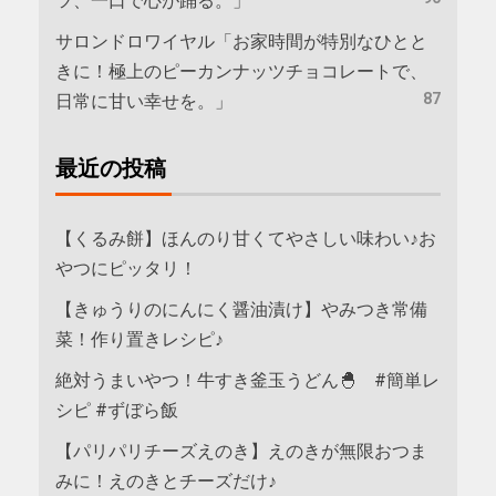
ツ、一口で心が踊る。」
サロンドロワイヤル「お家時間が特別なひとと
きに！極上のピーカンナッツチョコレートで、
87
日常に甘い幸せを。」
最近の投稿
【くるみ餅】ほんのり甘くてやさしい味わい♪お
やつにピッタリ！
【きゅうりのにんにく醤油漬け】やみつき常備
菜！作り置きレシピ♪
絶対うまいやつ！牛すき釜玉うどん🐣 #簡単レ
シピ #ずぼら飯
【パリパリチーズえのき】えのきが無限おつま
みに！えのきとチーズだけ♪