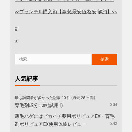
>>プランテル購入術【激安,最安値,格安,解約】<<
g:
a:
人気記事
最も訪問者が多かった記事 10 件 (過去 28 日間)
304
育毛剤成分比較(試用1)
薄毛ハゲにはピカイチ薬用ポリピュアEX・育毛
242
剤ポリピュアEX使用体験レビュー