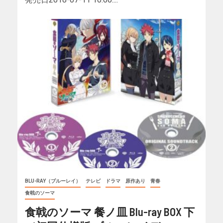
BLU-RAY（ブルーレイ）
テレビ
ドラマ
原作あり
青春
食戟のソーマ
食戟のソーマ 餐ノ皿 Blu-ray BOX 下