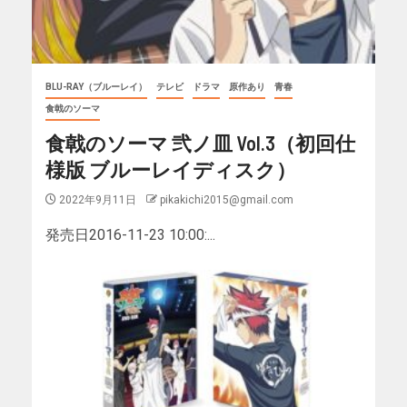
BLU-RAY（ブルーレイ）
テレビ
ドラマ
原作あり
青春
食戟のソーマ
食戟のソーマ 弐ノ皿 Vol.3（初回仕
様版 ブルーレイディスク）
2022年9月11日
pikakichi2015@gmail.com
発売日2016-11-23 10:00:...