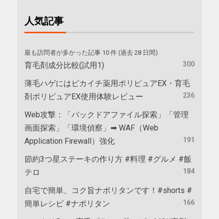
人気記事
最も訪問者が多かった記事 10 件 (過去 28 日間)
300
育毛剤成分比較(試用1)
薄毛ハゲにはピカイチ薬用ポリピュアEX・育毛
236
剤ポリピュアEX使用体験レビュー
Web攻撃：「バックドアファイル探索」「管理
画面探索」「環境偵察」➡ WAF（Web
191
Application Firewall）強化
節約3つ星ステーキの作り方 #料理 #グルメ #飯
184
テロ
自宅で簡単、コク旨ナポリタンです！#shorts #
166
簡単レシピ #ナポリタン