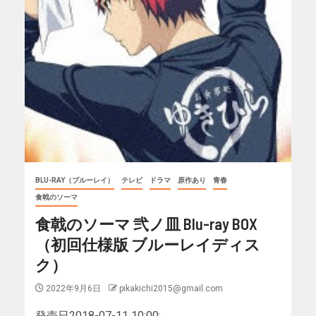
BLU-RAY（ブルーレイ）
テレビ
ドラマ
原作あり
青春
食戟のソーマ
食戟のソーマ 弐ノ皿 Blu-ray BOX
（初回仕様版 ブルーレイディス
ク）
2022年9月6日
pikakichi2015@gmail.com
発売日2018-07-11 10:00:...