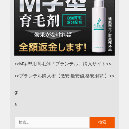
>>M字型用育毛剤「プランテル」購入サイト<<
>>プランテル購入術【激安,最安値,格安,解約】<<
g:
a: