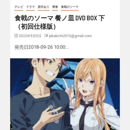
テレビ
ドラマ
原作あり
青春
食戟のソーマ
食戟のソーマ 餐ノ皿 DVD BOX 下
（初回仕様版）
2022年9月5日
pikakichi2015@gmail.com
発売日2018-09-26 10:00:...