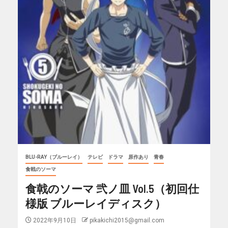
BLU-RAY（ブルーレイ）
テレビ
ドラマ
原作あり
青春
食戟のソーマ
食戟のソーマ 弐ノ皿 Vol.5（初回仕
様版 ブルーレイディスク）
2022年9月10日
pikakichi2015@gmail.com