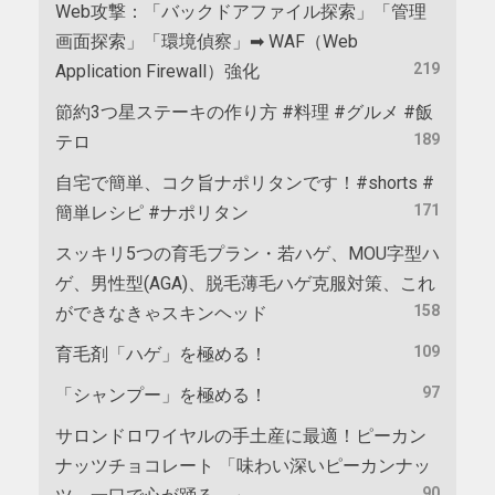
Web攻撃：「バックドアファイル探索」「管理
画面探索」「環境偵察」➡ WAF（Web
219
Application Firewall）強化
節約3つ星ステーキの作り方 #料理 #グルメ #飯
189
テロ
自宅で簡単、コク旨ナポリタンです！#shorts #
171
簡単レシピ #ナポリタン
スッキリ5つの育毛プラン・若ハゲ、MOU字型ハ
ゲ、男性型(AGA)、脱毛薄毛ハゲ克服対策、これ
158
ができなきゃスキンヘッド
109
育毛剤「ハゲ」を極める！
97
「シャンプー」を極める！
サロンドロワイヤルの手土産に最適！ピーカン
ナッツチョコレート 「味わい深いピーカンナッ
90