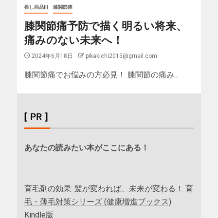
推し商品III
膝関節痛
膝関節痛予防で描く明るい将来、
痛みのない未来へ！
2024年6月18日
pikakichi2015@gmail.com
膝関節痛でお悩みの方必見！ 膝関節の痛み...
[ PR ]
あなたの読みたい本がここにある！
育毛剤の効果: 髪が変われば、未来が変わる！ 育
毛・薄毛対策シリーズ (健康増進ブックス)
Kindle版