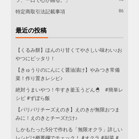
ツ、一口で心が踊る。」
86
特定商取引法記載事項
最近の投稿
【くるみ餅】ほんのり甘くてやさしい味わい♪お
やつにピッタリ！
【きゅうりのにんにく醤油漬け】やみつき常備
菜！作り置きレシピ♪
絶対うまいやつ！牛すき釜玉うどん🐣 #簡単レ
シピ #ずぼら飯
【パリパリチーズえのき】えのきが無限おつま
みに！えのきとチーズだけ♪
しかもたった5分で作れる「無限オクラ」詳しい
レシピは概要欄でチェック！ #オクラ #副菜 #