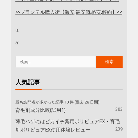
>>プランテル購入術【激安,最安値,格安,解約】<<
g:
a:
人気記事
最も訪問者が多かった記事 10 件 (過去 28 日間)
303
育毛剤成分比較(試用1)
薄毛ハゲにはピカイチ薬用ポリピュアEX・育毛
239
剤ポリピュアEX使用体験レビュー