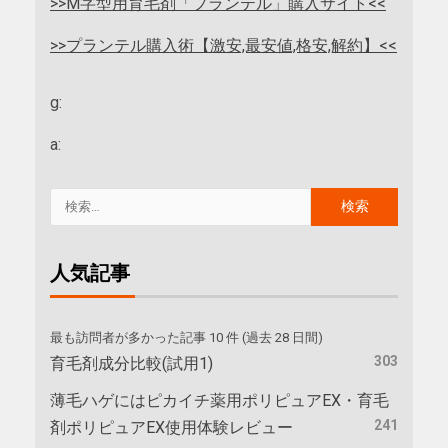
>>M字型用育毛剤「プランテル」購入サイト<<
>>プランテル購入術【激安,最安値,格安,解約】<<
g:
a:
人気記事
最も訪問者が多かった記事 10 件 (過去 28 日間)
303
育毛剤成分比較(試用1)
薄毛ハゲにはピカイチ薬用ポリピュアEX・育毛
241
剤ポリピュアEX使用体験レビュー