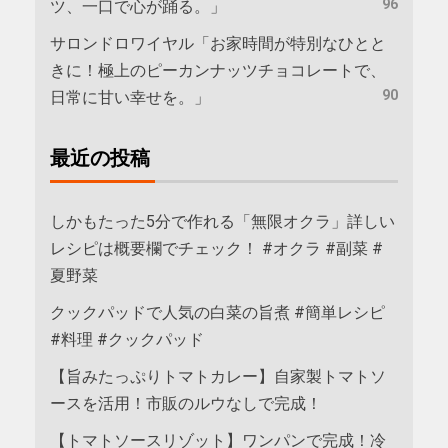
96
ツ、一口で心が踊る。」
サロンドロワイヤル「お家時間が特別なひとと
きに！極上のピーカンナッツチョコレートで、
90
日常に甘い幸せを。」
最近の投稿
しかもたった5分で作れる「無限オクラ」詳しい
レシピは概要欄でチェック！ #オクラ #副菜 #
夏野菜
クックパッドで人気の白菜の旨煮 #簡単レシピ
#料理 #クックパッド
【旨みたっぷりトマトカレー】自家製トマトソ
ースを活用！市販のルウなしで完成！
【トマトソースリゾット】ワンパンで完成！冷