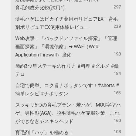
297
育毛剤成分比較(試用1)
薄毛ハゲにはピカイチ薬用ポリピュアEX・育毛
239
剤ポリピュアEX使用体験レビュー
Web攻撃：「バックドアファイル探索」「管理
画面探索」「環境偵察」➡ WAF（Web
190
Application Firewall）強化
節約3つ星ステーキの作り方 #料理 #グルメ #飯
184
テロ
自宅で簡単、コク旨ナポリタンです！#shorts #
165
簡単レシピ #ナポリタン
スッキリ5つの育毛プラン・若ハゲ、MOU字型ハ
ゲ、男性型(AGA)、脱毛薄毛ハゲ克服対策、これ
160
ができなきゃスキンヘッド
108
育毛剤「ハゲ」を極める！