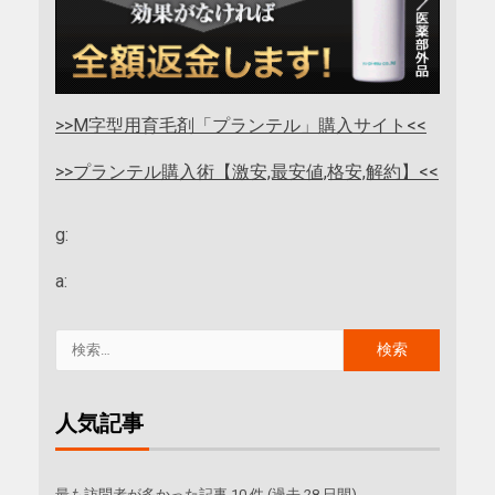
>>M字型用育毛剤「プランテル」購入サイト<<
>>プランテル購入術【激安,最安値,格安,解約】<<
g:
a:
人気記事
最も訪問者が多かった記事 10 件 (過去 28 日間)