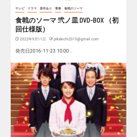
テレビ
ドラマ
原作あり
青春
食戟のソーマ
食戟のソーマ 弐ノ皿 DVD-BOX （初
回仕様版）
2022年9月11日
pikakichi2015@gmail.com
発売日2016-11-23 10:00:...