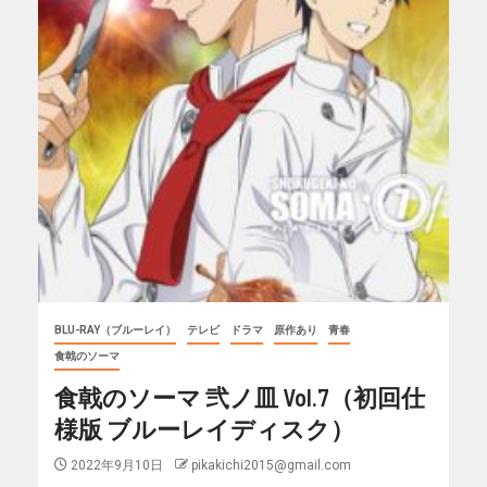
BLU-RAY（ブルーレイ）
テレビ
ドラマ
原作あり
青春
食戟のソーマ
食戟のソーマ 弐ノ皿 Vol.7（初回仕
様版 ブルーレイディスク）
2022年9月10日
pikakichi2015@gmail.com