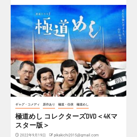
ギャグ・コメディ
原作あり
極道・任侠
極道めし
極道めし コレクターズDVD＜4Kマ
スター版＞
2022年9月19日
pikakichi2015@gmail.com