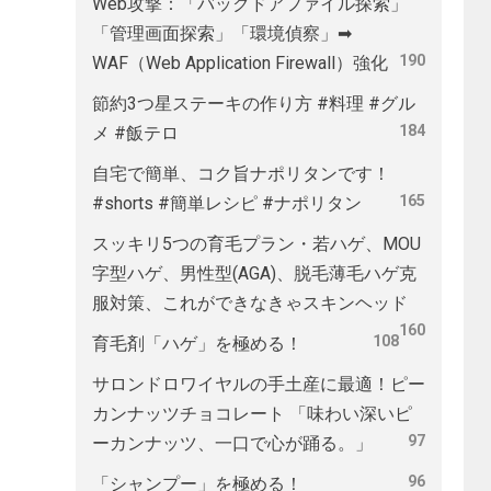
Web攻撃：「バックドアファイル探索」
「管理画面探索」「環境偵察」➡
190
WAF（Web Application Firewall）強化
節約3つ星ステーキの作り方 #料理 #グル
184
メ #飯テロ
自宅で簡単、コク旨ナポリタンです！
165
#shorts #簡単レシピ #ナポリタン
スッキリ5つの育毛プラン・若ハゲ、MOU
字型ハゲ、男性型(AGA)、脱毛薄毛ハゲ克
服対策、これができなきゃスキンヘッド
160
108
育毛剤「ハゲ」を極める！
サロンドロワイヤルの手土産に最適！ピー
カンナッツチョコレート 「味わい深いピ
97
ーカンナッツ、一口で心が踊る。」
96
「シャンプー」を極める！