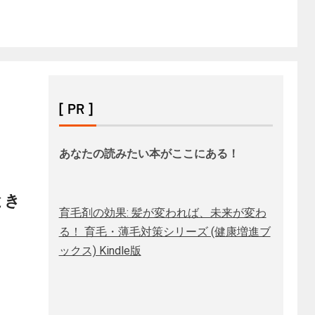
[ PR ]
あなたの読みたい本がここにある！
とき
育毛剤の効果: 髪が変われば、未来が変わ
る！ 育毛・薄毛対策シリーズ (健康増進ブ
ックス) Kindle版