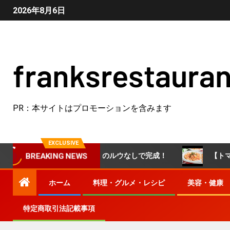
2026年8月6日
franksrestauran
PR：本サイトはプロモーションを含みます
EXCLUSIVE
ソースを活用！市販のルウなしで完成！
【トマトソースリ
BREAKING NEWS
ホーム
料理・グルメ・レシピ
美容・健康
特定商取引法記載事項