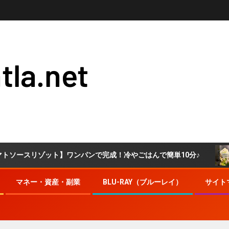
tla.net
ゾット】ワンパンで完成！冷やごはんで簡単10分♪
さっぱ
マネー・資産・副業
BLU-RAY（ブルーレイ）
サイト