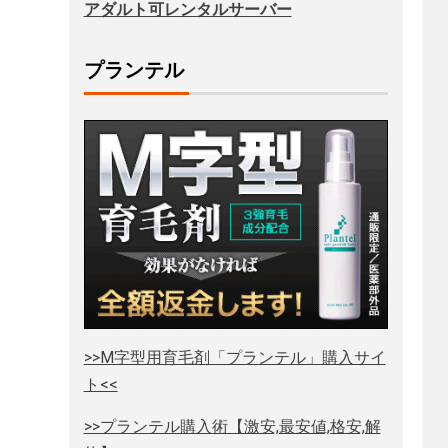
アダルト可レンタルサーバー
プランテル
>>M字型用育毛剤「プランテル」購入サイ
ト<<
>>プランテル購入術【激安,最安値,格安,解