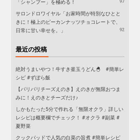
97
「シャンプー」を極める！
サロンドロワイヤル「お家時間が特別なひとと
きに！極上のピーカンナッツチョコレートで、
92
日常に甘い幸せを。」
最近の投稿
絶対うまいやつ！牛すき釜玉うどん🐣 #簡単レ
シピ #ずぼら飯
【パリパリチーズえのき】えのきが無限おつま
みに！えのきとチーズだけ♪
しかもたった5分で作れる「無限オクラ」詳しい
レシピは概要欄でチェック！ #オクラ #副菜 #
夏野菜
クックパッドで人気の白菜の旨煮 #簡単レシピ