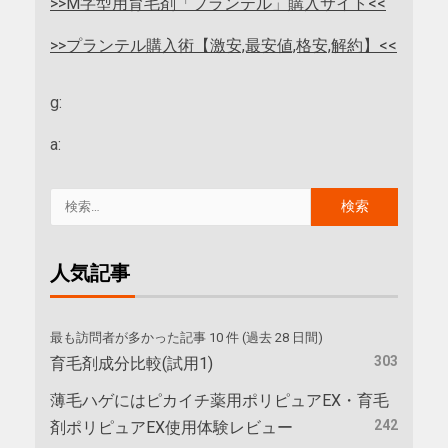
>>M字型用育毛剤「プランテル」購入サイト<<
>>プランテル購入術【激安,最安値,格安,解約】<<
g:
a:
人気記事
最も訪問者が多かった記事 10 件 (過去 28 日間)
303
育毛剤成分比較(試用1)
薄毛ハゲにはピカイチ薬用ポリピュアEX・育毛
242
剤ポリピュアEX使用体験レビュー