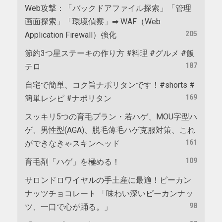
Web攻撃：「バックドアファイル探索」「管理
画面探索」「環境偵察」➡ WAF（Web
205
Application Firewall）強化
節約3つ星ステーキの作り方 #料理 #グルメ #飯
187
テロ
自宅で簡単、コク旨ナポリタンです！#shorts #
169
簡単レシピ #ナポリタン
スッキリ5つの育毛プラン・若ハゲ、MOU字型ハ
ゲ、男性型(AGA)、脱毛薄毛ハゲ克服対策、これ
161
ができなきゃスキンヘッド
109
育毛剤「ハゲ」を極める！
サロンドロワイヤルの手土産に最適！ピーカン
ナッツチョコレート 「味わい深いピーカンナッ
98
ツ、一口で心が踊る。」