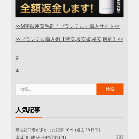
>>M字型用育毛剤「プランテル」購入サイト<<
>>プランテル購入術【激安,最安値,格安,解約】<<
g:
a:
人気記事
最も訪問者が多かった記事 10 件 (過去 28 日間)
303
育毛剤成分比較(試用1)