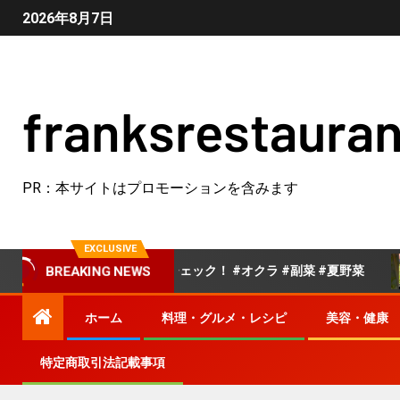
2026年8月7日
franksrestauran
PR：本サイトはプロモーションを含みます
EXCLUSIVE
レシピは概要欄でチェック！ #オクラ #副菜 #夏野菜
ク
BREAKING NEWS
ホーム
料理・グルメ・レシピ
美容・健康
特定商取引法記載事項