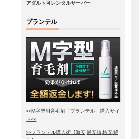
アダルト可レンタルサーバー
プランテル
>>M字型用育毛剤「プランテル」購入サイ
ト<<
>>プランテル購入術【激安,最安値,格安,解