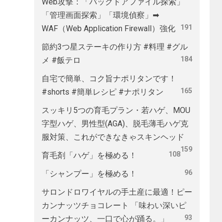
Web攻撃：「バックドアファイル探索」
「管理画面探索」「環境偵察」➡
191
WAF（Web Application Firewall）強化
節約3つ星ステーキの作り方 #料理 #グル
184
メ #飯テロ
自宅で簡単、コク旨ナポリタンです！
165
#shorts #簡単レシピ #ナポリタン
スッキリ5つの育毛プラン・若ハゲ、MOU
字型ハゲ、男性型(AGA)、脱毛薄毛ハゲ克
服対策、これができなきゃスキンヘッド
159
108
育毛剤「ハゲ」を極める！
96
「シャンプー」を極める！
サロンドロワイヤルの手土産に最適！ピー
カンナッツチョコレート 「味わい深いピ
93
ーカンナッツ、一口で心が踊る。」