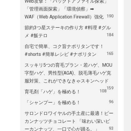
Web攻撃：「バックドアファイル探索」
「管理画面探索」「環境偵察」➡
190
WAF（Web Application Firewall）強化
節約3つ星ステーキの作り方 #料理 #グル
184
メ #飯テロ
自宅で簡単、コク旨ナポリタンです！
165
#shorts #簡単レシピ #ナポリタン
スッキリ5つの育毛プラン・若ハゲ、MOU
字型ハゲ、男性型(AGA)、脱毛薄毛ハゲ克
服対策、これができなきゃスキンヘッド
159
108
育毛剤「ハゲ」を極める！
96
「シャンプー」を極める！
サロンドロワイヤルの手土産に最適！ピー
カンナッツチョコレート 「味わい深いピ
93
ーカンナッツ、一口で心が踊る。」