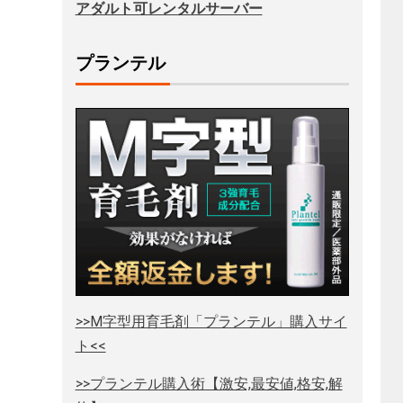
アダルト可レンタルサーバー
プランテル
>>M字型用育毛剤「プランテル」購入サイ
ト<<
>>プランテル購入術【激安,最安値,格安,解