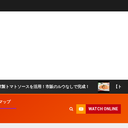
ースを活用！市販のルウなしで完成！
【トマトソースリゾ
マップ
WATCH ONLINE