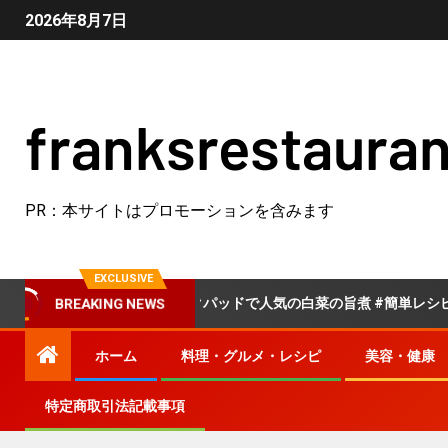
2026年8月7日
franksrestauran
PR：本サイトはプロモーションを含みます
EXCLUSIVE
菜
クックパッドで人気の白菜の旨煮 #簡単レシピ #料理 #
BREAKING NEWS
ホーム
料理・グルメ・レシピ
美容・健康
特定商取引法記載事項