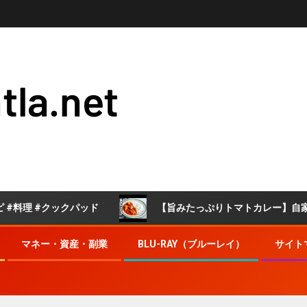
tla.net
クックパッド
【旨みたっぷりトマトカレー】自家製トマトソ
マネー・資産・副業
BLU-RAY（ブルーレイ）
サイト