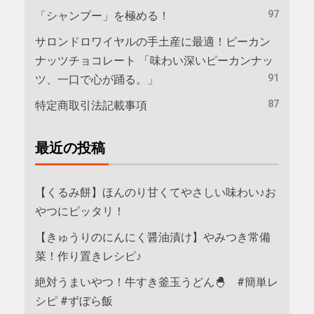
97
「シャンプー」を極める！
サロンドロワイヤルの手土産に最適！ピーカン
ナッツチョコレート 「味わい深いピーカンナッ
91
ツ、一口で心が踊る。」
87
特定商取引法記載事項
最近の投稿
【くるみ餅】ほんのり甘くてやさしい味わい♪お
やつにピッタリ！
【きゅうりのにんにく醤油漬け】やみつき常備
菜！作り置きレシピ♪
絶対うまいやつ！牛すき釜玉うどん🐣 #簡単レ
シピ #ずぼら飯