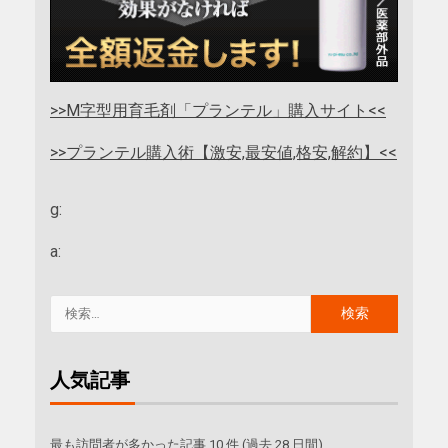
>>M字型用育毛剤「プランテル」購入サイト<<
>>プランテル購入術【激安,最安値,格安,解約】<<
g:
a:
人気記事
最も訪問者が多かった記事 10 件 (過去 28 日間)