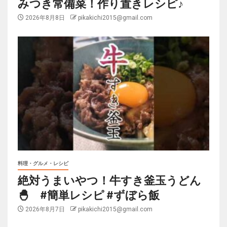
みつき常備菜！作り置きレシピ♪
2026年8月8日
pikakichi2015@gmail.com
料理・グルメ・レシピ
絶対うまいやつ！牛すき釜玉うどん
🐣 #簡単レシピ #ずぼら飯
2026年8月7日
pikakichi2015@gmail.com