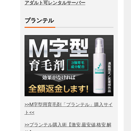
アダルト可レンタルサーバー
プランテル
>>M字型用育毛剤「プランテル」購入サイ
ト<<
>>プランテル購入術【激安,最安値,格安,解