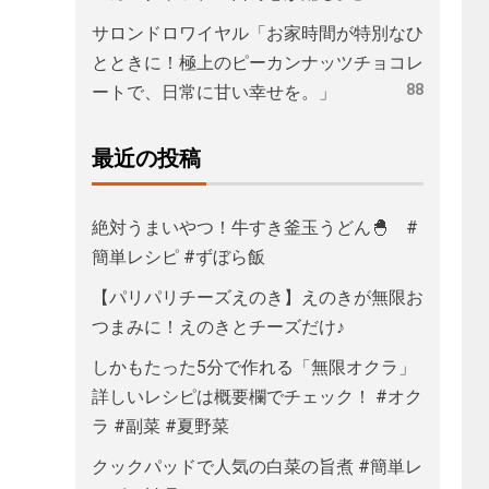
サロンドロワイヤル「お家時間が特別なひ
とときに！極上のピーカンナッツチョコレ
88
ートで、日常に甘い幸せを。」
最近の投稿
絶対うまいやつ！牛すき釜玉うどん🐣 #
簡単レシピ #ずぼら飯
【パリパリチーズえのき】えのきが無限お
つまみに！えのきとチーズだけ♪
しかもたった5分で作れる「無限オクラ」
詳しいレシピは概要欄でチェック！ #オク
ラ #副菜 #夏野菜
クックパッドで人気の白菜の旨煮 #簡単レ