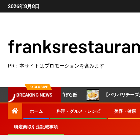
2026年8月8日
franksrestauran
PR：本サイトはプロモーションを含みます
EXCLUSIVE
 #簡単レシピ #ずぼら飯
【パリパリチーズえのき】えの
BREAKING NEWS
ホーム
料理・グルメ・レシピ
美容・健康
特定商取引法記載事項