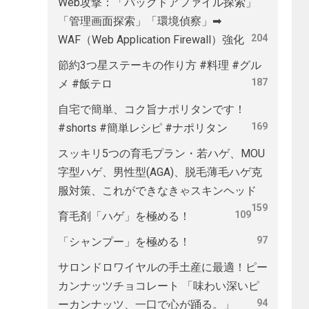
Web攻撃：「バックドアファイル探索」
「管理画面探索」「環境偵察」➡
204
WAF（Web Application Firewall）強化
節約3つ星ステーキの作り方 #料理 #グル
187
メ #飯テロ
自宅で簡単、コク旨ナポリタンです！
169
#shorts #簡単レシピ #ナポリタン
スッキリ5つの育毛プラン・若ハゲ、MOU
字型ハゲ、男性型(AGA)、脱毛薄毛ハゲ克
服対策、これができなきゃスキンヘッド
159
109
育毛剤「ハゲ」を極める！
97
「シャンプー」を極める！
サロンドロワイヤルの手土産に最適！ピー
カンナッツチョコレート 「味わい深いピ
94
ーカンナッツ、一口で心が踊る。」