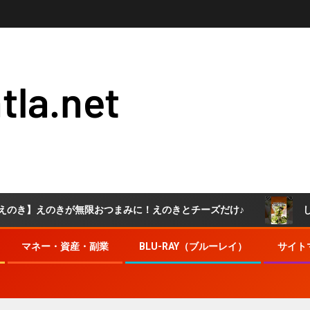
tla.net
きが無限おつまみに！えのきとチーズだけ♪
しかもたった
マネー・資産・副業
BLU-RAY（ブルーレイ）
サイト