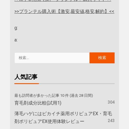
>>プランテル購入術【激安,最安値,格安,解約】<<
g:
a:
人気記事
最も訪問者が多かった記事 10 件 (過去 28 日間)
304
育毛剤成分比較(試用1)
薄毛ハゲにはピカイチ薬用ポリピュアEX・育毛
243
剤ポリピュアEX使用体験レビュー