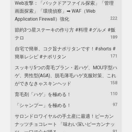
Web攻撃：「バックドアファイル探索」「管理
画面探索」「環境偵察」➡ WAF（Web
222
Application Firewall）強化
節約3つ星ステーキの作り方 #料理 #グルメ #飯
189
テロ
自宅で簡単、コク旨ナポリタンです！#shorts #
171
簡単レシピ #ナポリタン
スッキリ5つの育毛プラン・若ハゲ、MOU字型ハ
ゲ、男性型(AGA)、脱毛薄毛ハゲ克服対策、これ
158
ができなきゃスキンヘッド
110
育毛剤「ハゲ」を極める！
97
「シャンプー」を極める！
サロンドロワイヤルの手土産に最適！ピーカン
ナッツチョコレート 「味わい深いピーカンナッ
91