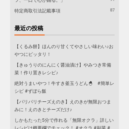
ツ、一口で心が踊る。」
87
特定商取引法記載事項
最近の投稿
【くるみ餅】ほんのり甘くてやさしい味わい♪お
やつにピッタリ！
【きゅうりのにんにく醤油漬け】やみつき常備
菜！作り置きレシピ♪
絶対うまいやつ！牛すき釜玉うどん🐣 #簡単レ
シピ #ずぼら飯
【パリパリチーズえのき】えのきが無限おつま
みに！えのきとチーズだけ♪
しかもたった5分で作れる「無限オクラ」詳しい
レシピは概要欄でチェック！ #オクラ #副菜 #