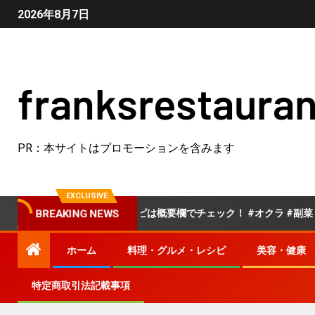
2026年8月7日
franksrestauran
PR：本サイトはプロモーションを含みます
EXCLUSIVE
限オクラ」詳しいレシピは概要欄でチェック！ #オクラ #副菜 #夏野菜
BREAKING NEWS
ホーム
料理・グルメ・レシピ
美容・健康
特定商取引法記載事項