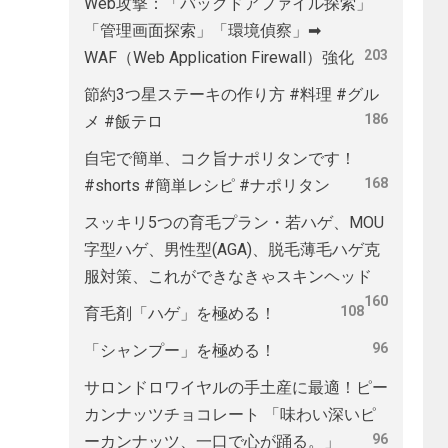
Web攻撃：「バックドアファイル探索」
「管理画面探索」「環境偵察」➡
203
WAF（Web Application Firewall）強化
節約3つ星ステーキの作り方 #料理 #グル
186
メ #飯テロ
自宅で簡単、コク旨ナポリタンです！
168
#shorts #簡単レシピ #ナポリタン
スッキリ5つの育毛プラン・若ハゲ、MOU
字型ハゲ、男性型(AGA)、脱毛薄毛ハゲ克
服対策、これができなきゃスキンヘッド
160
108
育毛剤「ハゲ」を極める！
96
「シャンプー」を極める！
サロンドロワイヤルの手土産に最適！ピー
カンナッツチョコレート 「味わい深いピ
96
ーカンナッツ、一口で心が踊る。」