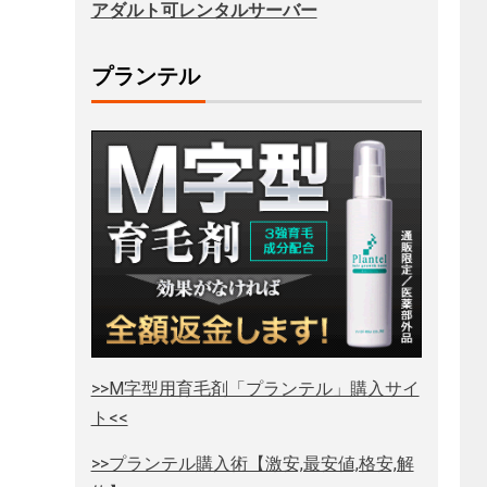
アダルト可レンタルサーバー
プランテル
>>M字型用育毛剤「プランテル」購入サイ
ト<<
>>プランテル購入術【激安,最安値,格安,解