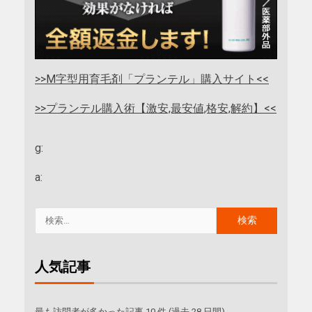
>>M字型用育毛剤「プランテル」購入サイト<<
>>プランテル購入術【激安,最安値,格安,解約】<<
g:
a:
人気記事
最も訪問者が多かった記事 10 件 (過去 28 日間)