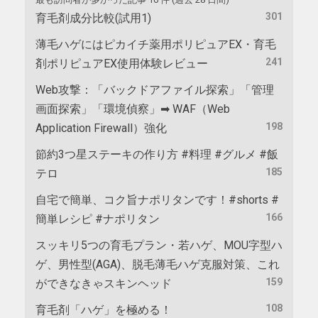
301
育毛剤成分比較(試用1)
薄毛ハゲにはピカイチ薬用ポリピュアEX・育毛
241
剤ポリピュアEX使用体験レビュー
Web攻撃：「バックドアファイル探索」「管理
画面探索」「環境偵察」➡ WAF（Web
198
Application Firewall）強化
節約3つ星ステーキの作り方 #料理 #グルメ #飯
185
テロ
自宅で簡単、コク旨ナポリタンです！#shorts #
166
簡単レシピ #ナポリタン
スッキリ5つの育毛プラン・若ハゲ、MOU字型ハ
ゲ、男性型(AGA)、脱毛薄毛ハゲ克服対策、これ
159
ができなきゃスキンヘッド
108
育毛剤「ハゲ」を極める！