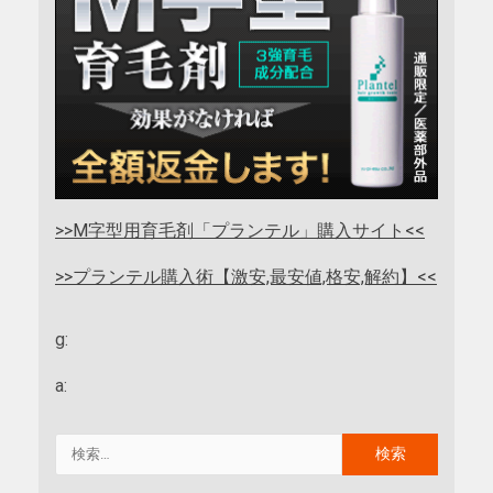
>>M字型用育毛剤「プランテル」購入サイト<<
>>プランテル購入術【激安,最安値,格安,解約】<<
g:
a: