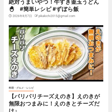
絶対うまいやつ！牛すき釜玉うどん
🐣 #簡単レシピ #ずぼら飯
2026年8月7日
pikakichi2015@gmail.com
料理・グルメ・レシピ
【パリパリチーズえのき】えのきが
無限おつまみに！えのきとチーズだ
け♪