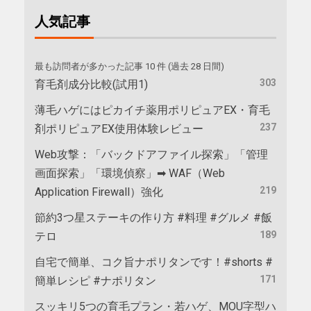
人気記事
最も訪問者が多かった記事 10 件 (過去 28 日間)
303
育毛剤成分比較(試用1)
薄毛ハゲにはピカイチ薬用ポリピュアEX・育毛
237
剤ポリピュアEX使用体験レビュー
Web攻撃：「バックドアファイル探索」「管理
画面探索」「環境偵察」➡ WAF（Web
219
Application Firewall）強化
節約3つ星ステーキの作り方 #料理 #グルメ #飯
189
テロ
自宅で簡単、コク旨ナポリタンです！#shorts #
171
簡単レシピ #ナポリタン
スッキリ5つの育毛プラン・若ハゲ、MOU字型ハ