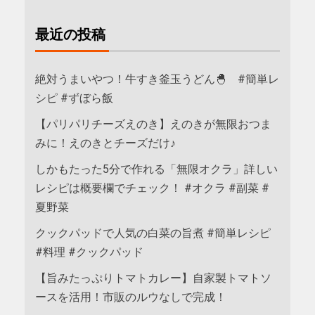
最近の投稿
絶対うまいやつ！牛すき釜玉うどん🐣 #簡単レ
シピ #ずぼら飯
【パリパリチーズえのき】えのきが無限おつま
みに！えのきとチーズだけ♪
しかもたった5分で作れる「無限オクラ」詳しい
レシピは概要欄でチェック！ #オクラ #副菜 #
夏野菜
クックパッドで人気の白菜の旨煮 #簡単レシピ
#料理 #クックパッド
【旨みたっぷりトマトカレー】自家製トマトソ
ースを活用！市販のルウなしで完成！