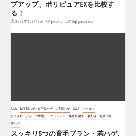
プアップ、ポリピュアEXを比較す
る！
2023年10月18日
pikakichi2015@gmail.com
AGA
M字型ハゲ・O字型ハゲ・U字型ハゲ
Q&A
イクオス
ピカタロ（ディープ育毛）
プランテル
育毛剤 激安・最安値・お買い得
若ハゲ
スッキリ5つの育毛プラン・若ハゲ、