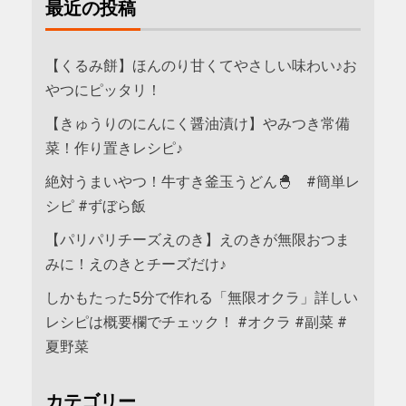
最近の投稿
【くるみ餅】ほんのり甘くてやさしい味わい♪お
やつにピッタリ！
【きゅうりのにんにく醤油漬け】やみつき常備
菜！作り置きレシピ♪
絶対うまいやつ！牛すき釜玉うどん🐣 #簡単レ
シピ #ずぼら飯
【パリパリチーズえのき】えのきが無限おつま
みに！えのきとチーズだけ♪
しかもたった5分で作れる「無限オクラ」詳しい
レシピは概要欄でチェック！ #オクラ #副菜 #
夏野菜
カテゴリー