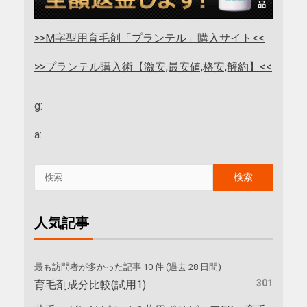
>>M字型用育毛剤「プランテル」購入サイト<<
>>プランテル購入術【激安,最安値,格安,解約】<<
g:
a:
人気記事
最も訪問者が多かった記事 10 件 (過去 28 日間)
301
育毛剤成分比較(試用1)